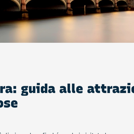
ra: guida alle attrazi
ose